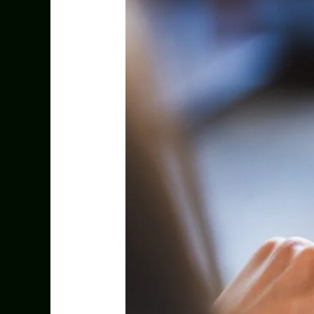
Yapay
Zekâ
İçerik
Üretimi:
Fırsatlar
ve
Gerçek
Sınırlar