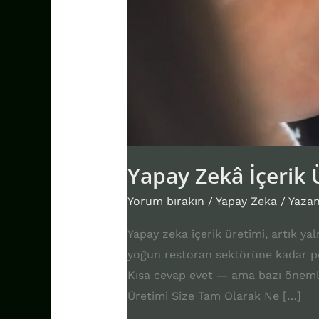
Yapay Zekâ İçerik Ü
Yorum bırakın
/
Yapay Zeka
/ Yaza
Yapay zeka içerik üretimi, artık y
yoğun restoran sektörüne kadar pe
Kısa cevap evet — ama bazı önemli 
Üretimi Size Tam Olarak Ne […]