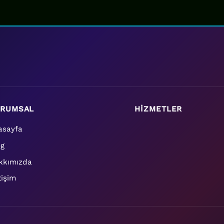
RUMSAL
HİZMETLER
asayfa
og
kkımızda
tişim