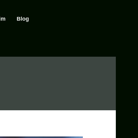
şim
Blog