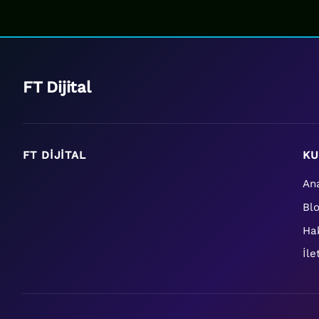
FT Dijital
FT DIJITAL
KU
An
Bl
Ha
İle