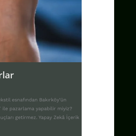
rlar
ekstil esnafından Bakırköy’ün
ile pazarlama yapabilir miyiz?
uçları getirmez. Yapay Zekâ İçerik