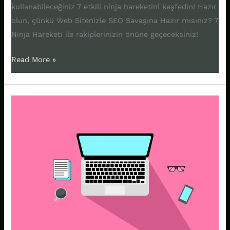
kullanabileceğiniz 7 etkili ninja hareketini keşfedin! Hazır
olun, çünkü Web Sitenizle SEO Savaşına Hazır mısınız? 7
Ninja Hareketi ile rakiplerinizin önüne geçeceksiniz!
Read More »
Website
Tasarımı:
15
Başlıkta
İnternetin
Estetik
Yüzü