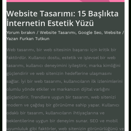
Website Tasarımı: 15 Başlıkta
İnternetin Estetik Yüzü
Yorum bırakın
/
Website Tasarımı
,
Google Seo
,
Website
/
Yazan
Furkan Tutkun
Web tasarımı, bir web sitesinin başarısı için kritik bir
faktördür. Kullanıcı dostu, estetik ve işlevsel bir web
tasarımı, kullanıcı deneyimini iyileştirir, marka kimliğini
güçlendirir ve web sitenizin hedeflerine ulaşmasını
sağlar. İyi bir web tasarımı, kullanıcıların ilk izlenimlerini
olumlu yönde etkiler ve markanızın dijital varlığını
güçlendirir. Trendlere uygun bir tasarım, web sitenizi
modern ve çağdaş bir görünüme sahip yapar. Kullanıcı
odaklı bir tasarım, kullanıcıların ihtiyaçlarına ve
beklentilerine uygun bir deneyim sunar. SEO ve mobil
uyumluluk gibi faktörler, web sitenizin görünürlüğünü ve