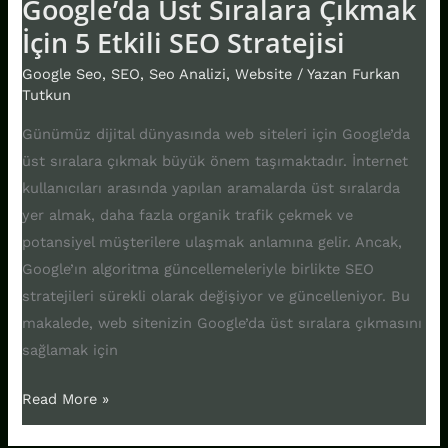
Google’da Üst Sıralara Çıkmak
İçin 5 Etkili SEO Stratejisi
Google Seo
,
SEO
,
Seo Analizi
,
Website
/ Yazan
Furkan
Tutkun
Günümüz dijital dünyasında web siteleri için Google’da
üst sıralara çıkmak büyük önem taşımaktadır. İnternet
kullanıcıları arasında yapılan aramalarda üst sıralarda
yer almak, daha fazla organik trafik çekmek ve
potansiyel müşterilere ulaşmak anlamına gelir. Ancak,
Google’ın algoritma güncellemeleriyle birlikte SEO
stratejileri sürekli olarak değişiyor ve güncelleniyor. Bu
makalede, web sitenizin Google’da üst sıralara çıkmasını
sağlamak için
Read More »