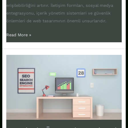
erişilebilirliğini artırır. İletişim formları, sosyal medya
entegrasyonu, içerik yönetim sistemleri ve güvenlik
önlemleri de web tasarımının önemli unsurlarıdır.
Read More »
Google’da
Üst
Sıralara
Çıkmak
İçin
5
Etkili
SEO
Stratejisi