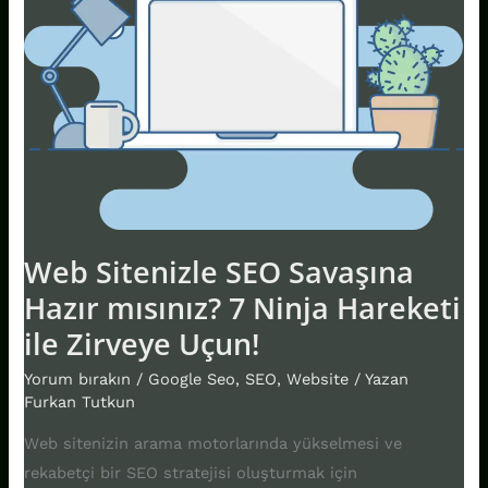
mısınız?
7
Ninja
Hareketi
ile
Zirveye
Uçun!
Web Sitenizle SEO Savaşına
Hazır mısınız? 7 Ninja Hareketi
ile Zirveye Uçun!
Yorum bırakın
/
Google Seo
,
SEO
,
Website
/ Yazan
Furkan Tutkun
Web sitenizin arama motorlarında yükselmesi ve
rekabetçi bir SEO stratejisi oluşturmak için